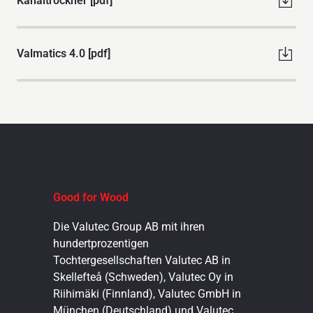
Kanaltrockner [pdf]
Valmatics 4.0 [pdf]
Good for Wood
Die Valutec Group AB mit ihren
hundertprozentigen
Tochtergesellschaften Valutec AB in
Skellefteå (Schweden), Valutec Oy in
Riihimäki (Finnland), Valutec GmbH in
München (Deutschland) und Valutec