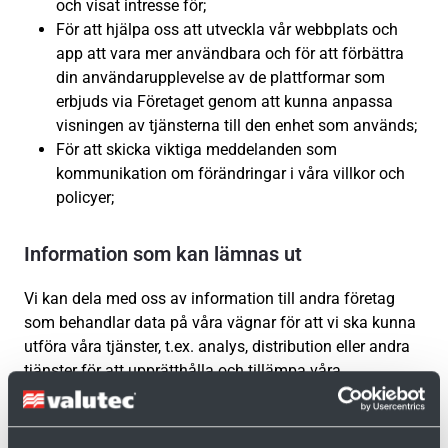
och visat intresse för;
För att hjälpa oss att utveckla vår webbplats och
app att vara mer användbara och för att förbättra
din användarupplevelse av de plattformar som
erbjuds via Företaget genom att kunna anpassa
visningen av tjänsterna till den enhet som används;
För att skicka viktiga meddelanden som
kommunikation om förändringar i våra villkor och
policyer;
Information som kan lämnas ut
Vi kan dela med oss av information till andra företag
som behandlar data på våra vägnar för att vi ska kunna
utföra våra tjänster, t.ex. analys, distribution eller andra
tjänster för att upprätthålla och tillämpa våra
användarvillkor och leveransvillkor. Vid all hantering av
personuppgifter iakttas dock alltid hög säkerhet och
sekretess.