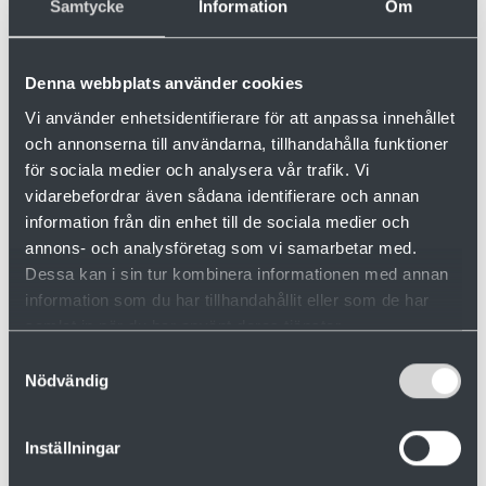
Samtycke
Information
Om
Företaget samarbetar endast med partners som
behandlar personuppgifter inom EU/EES eller med
Denna webbplats använder cookies
företag som upprätthåller samma skyddsnivå som inom
EU/EES genom att t.ex. ha anslutit sig till den s.k.
Vi använder enhetsidentifierare för att anpassa innehållet
Privacy Shield överenskommelsen mellan EU och USA.
och annonserna till användarna, tillhandahålla funktioner
för sociala medier och analysera vår trafik. Vi
vidarebefordrar även sådana identifierare och annan
Om cookies
information från din enhet till de sociala medier och
annons- och analysföretag som vi samarbetar med.
När du använder vår webbplats kan det hända att
Dessa kan i sin tur kombinera informationen med annan
personuppgifter samlas in via t.ex. cookies. Detta görs
information som du har tillhandahållit eller som de har
dock endast via ett separat samtycke. Då lagras
samlat in när du har använt deras tjänster.
informationen om din användning och vilka sidor som
besöks. Det kan vara teknisk information om din enhet
Samtyckesval
och internetuppkoppling såsom operativsystem,
Nödvändig
webbläsarversion, IP-adress, cookies och unika
identifierare. Vid besök på våra webbplatser där våra
Inställningar
tjänster tillhandahålls, kan olika tekniker användas för
att känna igen dig i syfte att lära oss mer om våra