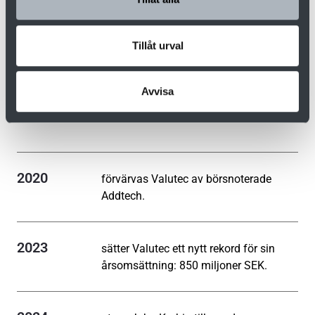
2018
säljs den första moderna TC-
Tillåt urval
kanlatorken till Nordamerika.
Avvisa
2019
lanseras styrsystemet Valmatics 4.0.
2020
förvärvas Valutec av börsnoterade
Addtech.
2023
sätter Valutec ett nytt rekord för sin
årsomsättning: 850 miljoner SEK.