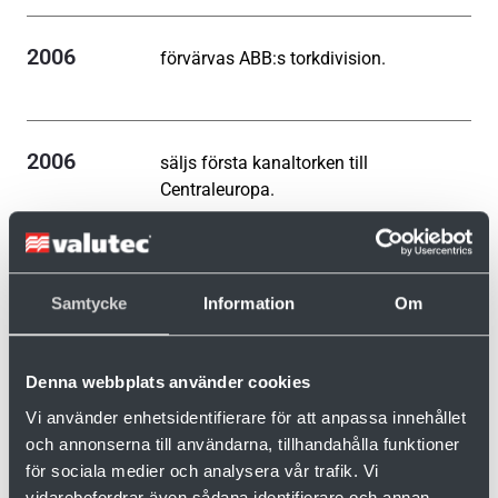
2006
förvärvas ABB:s torkdivision.
2006
säljs första kanaltorken till
Centraleuropa.
2007
erhålls patent på adaptiv styrning av
fläkthastighet.
Samtycke
Information
Om
2009
förvärvas WSAB.
Denna webbplats använder cookies
Vi använder enhetsidentifierare för att anpassa innehållet
och annonserna till användarna, tillhandahålla funktioner
för sociala medier och analysera vår trafik. Vi
2013
driftsätts den första moderna TC-
vidarebefordrar även sådana identifierare och annan