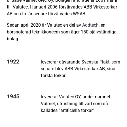
bildade Valmet Utec Oy. Bolagen ändrade år 2001 namn
till Valutec. I januari 2006 förvärvades ABB Virkestorkar
AB och tre år senare förvärvades WSAB.
Sedan april 2020 är Valutec en del av
Addtech
, en
börsnoterad teknikkoncern som äger 150 självständiga
bolag.
1922
levererar dåvarande Svenska Fläkt, som
senare blev ABB Virkestorkar AB, sina
första torkar.
1945
levererar Valutec OY, under namnet
Valmet, utrustning till vad som då
kallades ”artificiella torkar”.