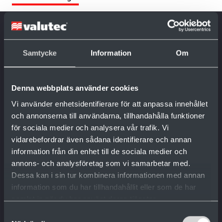
Som branschledare inom virkestorkning tar
Samtycke
Information
Om
vi tillvara på de nytänkande möjligheter som
forskningens absoluta frontlinje erbjuder.
Denna webbplats använder cookies
Allt för att hela tiden kunna erbjuda
Vi använder enhetsidentifierare för att anpassa innehållet
lösningar som uppfyller de hårda krav vi
och annonserna till användarna, tillhandahålla funktioner
ställer på våra produkter. Med en
för sociala medier och analysera vår trafik. Vi
kombination av kunskap, erfarenhet och en
vidarebefordrar även sådana identifierare och annan
internationellt ledande forskningsavdelning
information från din enhet till de sociala medier och
annons- och analysföretag som vi samarbetar med.
har vi utvecklat en rad tekniska lösningar.
Dessa kan i sin tur kombinera informationen med annan
information som du har tillhandahållit eller som de har
samlat in när du har använt deras tjänster.
Samtyckesval