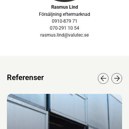
Såväl våra egna erfarenheter som oberoende
Rasmus Lind
forskningsresultat visar att tillräcklig luftmängd, och
Försäljning eftermarknad
därmed lufthastighet, genom virkespaketen är
0910-879 71
avgörande för ett optimalt resultat. Detta uppnås genom
070-291 10 54
god aerodynamik, effektiva fläktar med tillräcklig effekt
rasmus.lind@valutec.se
samt effektiva tätningsdon. För att motverka
energiläckage och onödig fuktspridning har Valutec ett
väl utvecklat system av tätningsdon runt virkeslasten:
Fasta sido- och takflaps med EPDM-gummi eller
viraduk av polyamid.
Referenser
Ställbara sidoflaps med mekanism för manuell
manövrering.
Takflaps integrerat med tryckramar.
Basning
Basningssystem för minimerad spricktillväxt,