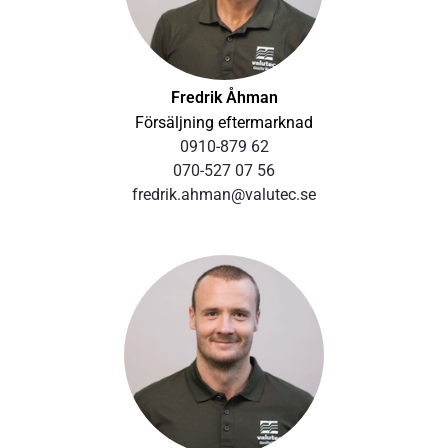
vare permanentsmorda lager håller de också en
temperatur som är ca 10–20 °C lägre, vilket ger motorer
som har upp till fyra gånger längre livslängd jämfört
med motorer som uppfyller kraven för IE2.
Fredrik Åhman
Försäljning eftermarknad
Tryckramar
0910-879 62
070-527 07 56
fredrik.ahman@valutec.se
Tryckramar säkerställer minimal deformation av det
översta virkeslagret. En rostfri och stabilt gejdrad
belastningsram medger fast monterade cylindrar och
helt snedställbar ram utan risk för låsning. Belastning på
upp till 2 ton per paket. Rostfria kolvstänger med
vitontätningar samt rostfria rör, inklusive ­anslutningar.
Finns även i saxutförande för inbyggnad i befintliga
torkar.
Flaps