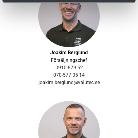
Styva portblad i aluminium eller rostfritt stål. Bladen är
uppbyggda av likvärdiga element och fogsystem som
byggsystemet. Mineralullsisolering och profilerade
täckplåtar med god isolering mot värme och ljud.
Elementen hålls samman av en yttre ram med
tätningslist. Lagrade tappar ger effektiv låsning mot
Joakim Berglund
portramarnas tätningsyta. Portlyft med elektriskt
Försäljningschef
vertikalt wirespel.
0910-879 52
070-577 05 14
Effektiva motorer
joakim.berglund@valutec.se
Valutecs kammartorkar byggs med synkrona
reluktansmotorer som standard. Det har en
verkningsgrad som klarar klassningen IE5, tre steg över
IE2 som är dagens krav inom EU. Det ger effektiv
energianvändning och minimerade utsläpp av CO2.
Energibesparingen kan nå upp till 25 procent och tack