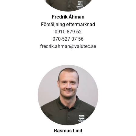
som har upp till fyra gånger längre livslängd jämfört
med motorer som uppfyller kraven för IE2.
Fredrik Åhman
Försäljning eftermarknad
Tryckramar
0910-879 62
070-527 07 56
fredrik.ahman@valutec.se
Tryckramar säkerställer minimal deformation av det
översta virkeslagret. En rostfri och stabilt gejdrad
belastningsram medger fast monterade cylindrar och
helt snedställbar ram utan risk för låsning. Belastning på
upp till 2 ton per paket. Rostfria kolvstänger med
vitontätningar samt rostfria rör, inklusive ­anslutningar.
Finns även i saxutförande för inbyggnad i befintliga
torkar.
Flaps
Såväl våra egna erfarenheter som oberoende
Rasmus Lind
forskningsresultat visar att tillräcklig luftmängd, och