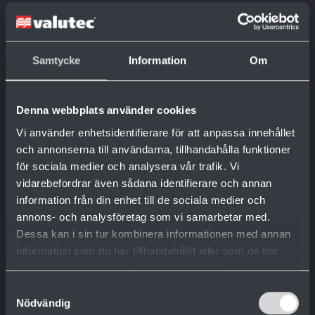
Som branschledare inom virkestorkning tar
vi tillvara på de nytänkande möjligheter som
Samtycke
Information
Om
forskningens absoluta frontlinje erbjuder.
Allt för att hela tiden kunna erbjuda
Denna webbplats använder cookies
lösningar som uppfyller de hårda krav vi
Vi använder enhetsidentifierare för att anpassa innehållet
ställer på våra produkter. Med en
och annonserna till användarna, tillhandahålla funktioner
kombination av kunskap, erfarenhet och en
för sociala medier och analysera vår trafik. Vi
vidarebefordrar även sådana identifierare och annan
internationellt ledande forskningsavdelning
information från din enhet till de sociala medier och
har vi utvecklat en rad tekniska lösningar.
annons- och analysföretag som vi samarbetar med.
Dessa kan i sin tur kombinera informationen med annan
information som du har tillhandahållit eller som de har
samlat in när du har använt deras tjänster.
Samtyckesval
Nödvändig