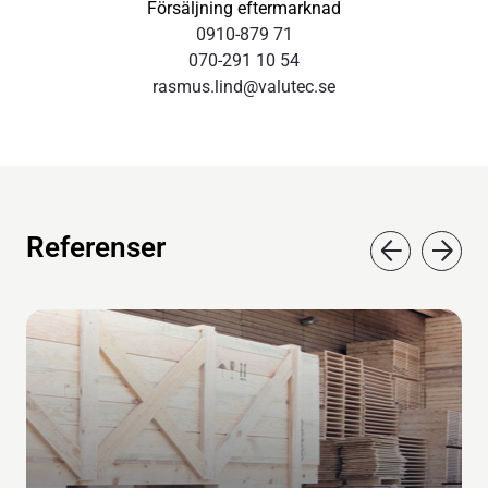
Försäljning eftermarknad
därmed lufthastighet, genom virkespaketen är
0910-879 71
avgörande för ett optimalt resultat. Detta uppnås genom
070-291 10 54
god aerodynamik, effektiva fläktar med tillräcklig effekt
rasmus.lind@valutec.se
samt effektiva tätningsdon. För att motverka
energiläckage och onödig fuktspridning har Valutec ett
väl utvecklat system av tätningsdon runt virkeslasten:
Fasta sido- och takflaps med EPDM-gummi eller
viraduk av polyamid.
Referenser
Ställbara sidoflaps med mekanism för manuell
manövrering.
Takflaps integrerat med tryckramar.
Basning
Basningssystem för minimerad spricktillväxt,
kontrollerad fuktspridning och utjämnade fuktgradienter.