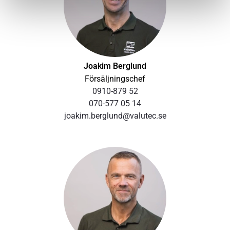
uppbyggda av likvärdiga element och fogsystem som
byggsystemet. Mineralullsisolering och profilerade
täckplåtar med god isolering mot värme och ljud.
Elementen hålls samman av en yttre ram med
tätningslist. Lagrade tappar ger effektiv låsning mot
Joakim Berglund
portramarnas tätningsyta. Portlyft med elektriskt
Försäljningschef
vertikalt wirespel.
0910-879 52
070-577 05 14
Effektiva motorer
joakim.berglund@valutec.se
Valutecs kanaltorkar byggs med synkrona
reluktansmotorer som standard. Det har en
verkningsgrad som klarar klassningen IE5, tre steg över
IE2 som är dagens krav inom EU. Det ger effektiv
energianvändning och minimerade utsläpp av CO2.
Energibesparingen kan nå upp till 25 procent och tack
vare permanentsmorda lager håller de också en
temperatur som är ca 10–20 °C lägre, vilket ger motorer